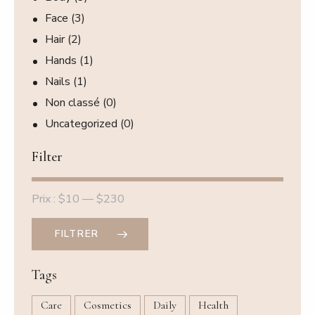
Face
(3)
Hair
(2)
Hands
(1)
Nails
(1)
Non classé
(0)
Uncategorized
(0)
Filter
Prix :
$10
—
$230
FILTRER
Prix
Prix
Tags
min
max
Care
Cosmetics
Daily
Health