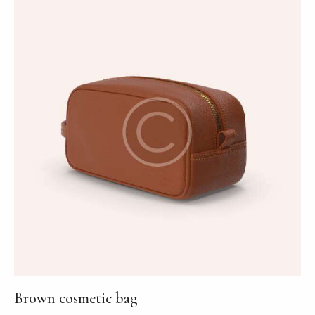
au
plus
ancien
Brown cosmetic bag