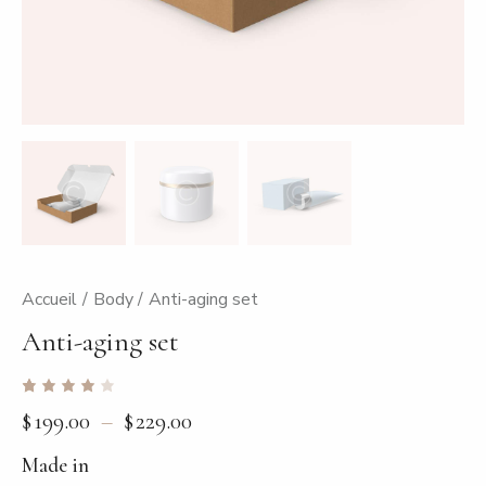
Accueil
Body
Anti-aging set
Anti-aging set
Noté
1
$
199.00
–
$
229.00
Plage
4.00
sur 5
de
basé
Made in
prix :
sur
notatio