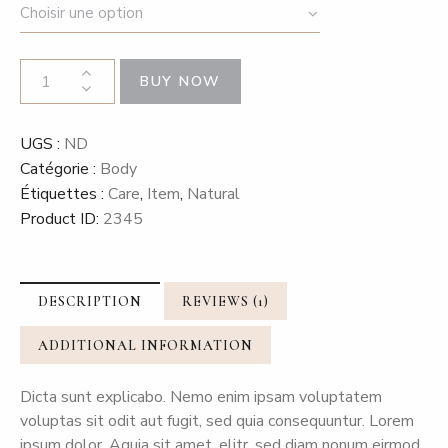
$199.00
n
client
à
$229.00
quantité
BUY NOW
de
Anti-
aging
UGS :
ND
set
Catégorie :
Body
Étiquettes :
Care
,
Item
,
Natural
Product ID:
2345
DESCRIPTION
REVIEWS (1)
ADDITIONAL INFORMATION
Dicta sunt explicabo. Nemo enim ipsam voluptatem
voluptas sit odit aut fugit, sed quia consequuntur. Lorem
ipsum dolor. Aquia sit amet, elitr, sed diam nonum eirmod